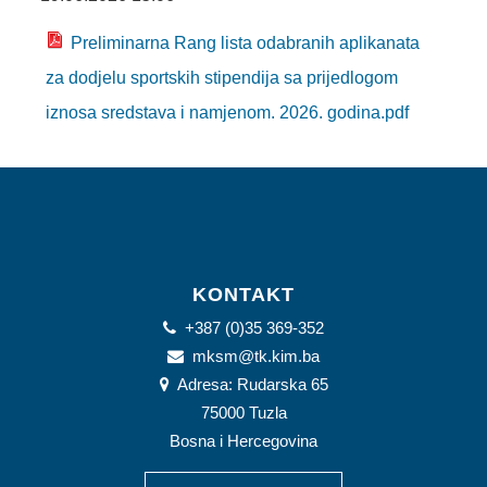
SPORT
Preliminarna Rang lista odabranih aplikanata
INFORMACIJE
za dodjelu sportskih stipendija sa prijedlogom
SPORTSKI SAVEZI
iznosa sredstava i namjenom. 2026. godina.pdf
DOKUMENTI
OSTALO
MLADI
INFORMACIJE
KONTAKT
+387 (0)35 369-352
VIJEĆA MLADIH NA PODRUČJU TK
mksm@tk.kim.ba
Adresa: Rudarska 65
OMLADINSKE ORGANIZACIJE
75000 Tuzla
DOKUMENTI
Bosna i Hercegovina
OSTALO