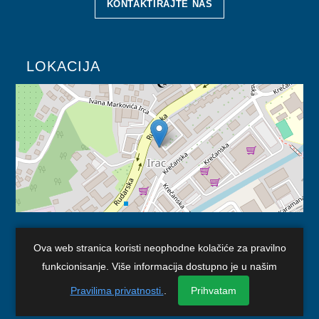
KONTAKTIRAJTE NAS
DOKUMENTI
ZAKONI I PODZAKONSKI AKTI
LOKACIJA
OBRASCI
JAVNE NABAVKE
OSTALO
ZAŠTITA LIČNIH PODATKAKA
SLOBODA PRISTUPA INFORMACIJAMA
KORISNI LINKOVI
ARHIVA
Ova web stranica koristi neophodne kolačiće za pravilno
funkcionisanje. Više informacija dostupno je u našim
Vlada TK
KULTURA
Skupština TK
Pravilima privatnosti.
.
Prihvatam
SPORT