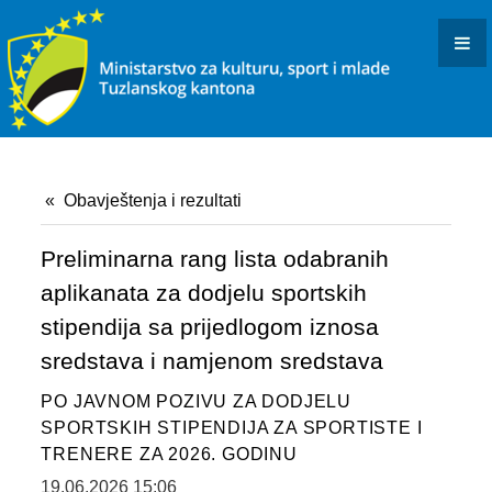
KONKURSI I JAVNI POZIVI
OBAVJEŠTENJA I REZULTATI
KULTURA
INFORMACIJE
Obavještenja i rezultati
USTANOVE I PREDUZEĆA KULTURE U RESORNOJ
NADLEŽNOSTI
Preliminarna rang lista odabranih
aplikanata za dodjelu sportskih
DOKUMENTI
stipendija sa prijedlogom iznosa
ARHIVISTIČKI ISPIT
sredstava i namjenom sredstava
BIBLIOTEČKI ISPIT
PO JAVNOM POZIVU ZA DODJELU
SPORTSKIH STIPENDIJA ZA SPORTISTE I
OSTALO
TRENERE ZA 2026. GODINU
19.06.2026 15:06