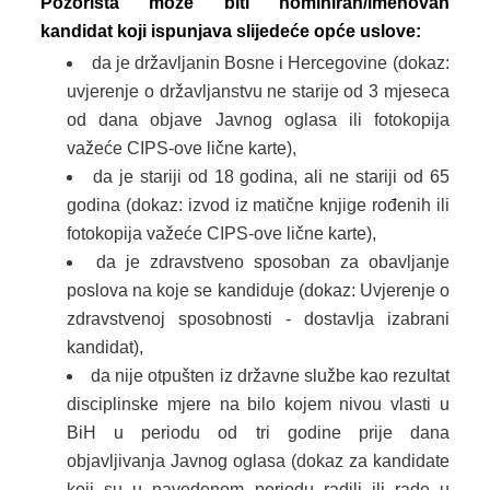
Pozorišta može biti nominiran/imenovan
kandidat koji ispunjava slijedeće opće uslove:
da je državljanin Bosne i Hercegovine (dokaz:
uvjerenje o državljanstvu ne starije od 3 mjeseca
od dana objave Javnog oglasa ili fotokopija
važeće CIPS-ove lične karte),
da je stariji od 18 godina, ali ne stariji od 65
godina (dokaz: izvod iz matične knjige rođenih ili
fotokopija važeće CIPS-ove lične karte),
da je zdravstveno sposoban za obavljanje
poslova na koje se kandiduje (dokaz: Uvjerenje o
zdravstvenoj sposobnosti - dostavlja izabrani
kandidat),
da nije otpušten iz državne službe kao rezultat
disciplinske mjere na bilo kojem nivou vlasti u
BiH u periodu od tri godine prije dana
objavljivanja Javnog oglasa (dokaz za kandidate
koji su u navedenom periodu radili ili rade u