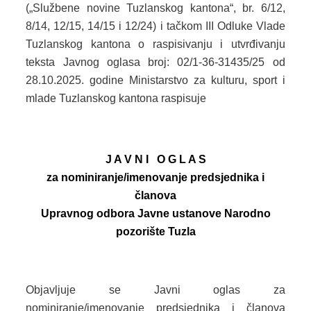
(„Službene novine Tuzlanskog kantona“, br. 6/12,
8/14, 12/15, 14/15 i 12/24) i tačkom III Odluke Vlade
DOKUMENTI
Tuzlanskog kantona o raspisivanju i utvrđivanju
ZAKONI I PODZAKONSKI AKTI
teksta Javnog oglasa broj: 02/1-36-31435/25 od
28.10.2025. godine Ministarstvo za kulturu, sport i
OBRASCI
mlade Tuzlanskog kantona raspisuje
JAVNE NABAVKE
OSTALO
J A V N I O G L A S
za nominiranje/imenovanje predsjednika i
ZAŠTITA LIČNIH PODATKAKA
članova
SLOBODA PRISTUPA INFORMACIJAMA
Upravnog odbora Javne ustanove Narodno
pozorište Tuzla
ARHIVA
KULTURA
Objavljuje se Javni oglas za
SPORT
nominiranje/imenovanje predsjednika i članova