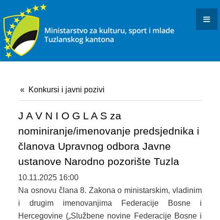
KONKURSI I JAVNI POZIVI
OBAVJEŠTENJA I REZULTATI
KULTURA
INFORMACIJE
Konkursi i javni pozivi
USTANOVE I PREDUZEĆA KULTURE U RESORNOJ
NADLEŽNOSTI
J A V N I O G L A S za
nominiranje/imenovanje predsjednika i
DOKUMENTI
članova Upravnog odbora Javne
ARHIVISTIČKI ISPIT
ustanove Narodno pozorište Tuzla
10.11.2025 16:00
BIBLIOTEČKI ISPIT
Na osnovu člana 8. Zakona o ministarskim, vladinim
OSTALO
i drugim imenovanjima Federacije Bosne i
Hercegovine („Službene novine Federacije Bosne i