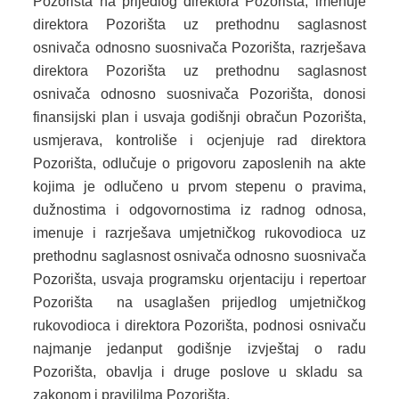
Pozorišta na prijedlog direktora Pozorišta, imenuje
direktora Pozorišta uz prethodnu saglasnost
osnivača odnosno suosnivača Pozorišta, razrješava
direktora Pozorišta uz prethodnu saglasnost
osnivača odnosno suosnivača Pozorišta, donosi
finansijski plan i usvaja godišnji obračun Pozorišta,
usmjerava, kontroliše i ocjenjuje rad direktora
Pozorišta, odlučuje o prigovoru zaposlenih na akte
kojima je odlučeno u prvom stepenu o pravima,
dužnostima i odgovornostima iz radnog odnosa,
imenuje i razrješava umjetničkog rukovodioca uz
prethodnu saglasnost osnivača odnosno suosnivača
Pozorišta, usvaja programsku orjentaciju i repertoar
Pozorišta na usaglašen prijedlog umjetničkog
rukovodioca i direktora Pozorišta, podnosi osnivaču
najmanje jedanput godišnje izvještaj o radu
Pozorišta, obavlja i druge poslove u skladu sa
zakonom i pravililma Pozorišta.