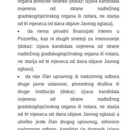
organa političke stranke (dokaz: izjava kandidata
ovjerena od strane nadležnog
gradskog/općinskog organa ili notara, ne starija
od tri mjeseca od dana objave Javnog oglasa),
da nema privatni finansijski interes u
Pozorištu, kao ni drugih smetnji za imenovanje
(dokaz: izjava kandidata ovjerena od strane
nadležnog gradskog/općinskog organa ili notara,
ne starija od tri mjeseca od dana objave Javnog
oglasa),
da nije član upravnog ili nadzornog odbora
druge javne ustanove, privrednog društva ili
druge institucije (dokaz: izjava kandidata
ovjerena od strane nadležnog
gradskog/općinskog organa ili notara, ne starija
od tri mjeseca od dana objave Javnog oglasa) a
ukoliko jeste član drugog upravnog, odnosno
nadzornog odbora, kandidat će dostaviti izjavu