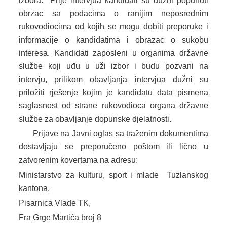
izbora. Prije intervjua kandidati su dužni popunuti
obrzac sa podacima o ranijim neposrednim
rukovodiocima od kojih se mogu dobiti preporuke i
informacije o kandidatima i obrazac o sukobu
interesa. Kandidati zaposleni u organima državne
službe koji uđu u uži izbor i budu pozvani na
intervju, prilikom obavljanja intervjua dužni su
priložiti rješenje kojim je kandidatu data pismena
saglasnost od strane rukovodioca organa državne
službe za obavljanje dopunske djelatnosti.
Prijave na Javni oglas sa traženim dokumentima
dostavljaju se preporučeno poštom ili lično u
zatvorenim kovertama na adresu:
Ministarstvo za kulturu, sport i mlade Tuzlanskog
kantona,
Pisarnica Vlade TK,
Fra Grge Martića broj 8