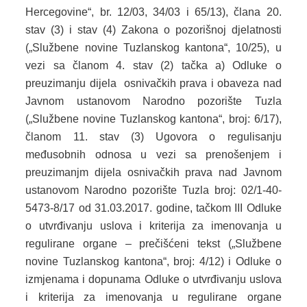
SPORT
Hercegovine“, br. 12/03, 34/03 i 65/13), člana 20.
stav (3) i stav (4) Zakona o pozorišnoj djelatnosti
INFORMACIJE
(„Službene novine Tuzlanskog kantona“, 10/25), u
SPORTSKI SAVEZI
vezi sa članom 4. stav (2) tačka a) Odluke o
preuzimanju dijela osnivačkih prava i obaveza nad
DOKUMENTI
Javnom ustanovom Narodno pozorište Tuzla
(„Službene novine Tuzlanskog kantona“, broj: 6/17),
OSTALO
članom 11. stav (3) Ugovora o regulisanju
MLADI
međusobnih odnosa u vezi sa prenošenjem i
preuzimanjm dijela osnivačkih prava nad Javnom
INFORMACIJE
ustanovom Narodno pozorište Tuzla broj: 02/1-40-
5473-8/17 od 31.03.2017. godine, tačkom III Odluke
VIJEĆA MLADIH NA PODRUČJU TK
o utvrđivanju uslova i kriterija za imenovanja u
OMLADINSKE ORGANIZACIJE
regulirane organe – prečišćeni tekst („Službene
novine Tuzlanskog kantona“, broj: 4/12) i Odluke o
DOKUMENTI
izmjenama i dopunama Odluke o utvrđivanju uslova
i kriterija za imenovanja u regulirane organe
OSTALO