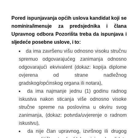
Pored ispunjavanja općih uslova kandidat koji se
nominira/imenuje za predsjednika i člana
Upravnog odbora Pozorišta treba da ispunjava i
sljedeće posebne uslove, i to:
da ima završenu višu odnosno visoku stručnu
spremuo odgovarajućeg zanimanja odnosno
odgovarajući ekvivalent (dokaz: kopija diplome
ovjerena od strane nadležnog
gradskog/općinskog organa ili notara),
da ima najmanje jednu (1) godinu radnog
iskustva nakon sticanja više odnosno visoke
stručne spreme na poslovima u okviru svog
zanimanja, (dokaz: potvrda/uvjerenje o radnom
iskustvu),
da nije član upravnog, izvršnog ili drugog