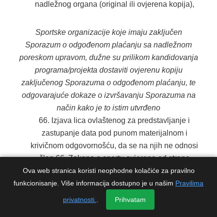
nadležnog organa (original ili ovjerena kopija),
Sportske organizacije koje imaju zaključen
Sporazum o odgođenom plaćanju sa nadležnom
poreskom upravom, dužne su prilikom kandidovanja
programa/projekta dostaviti ovjerenu kopiju
zaključenog Sporazuma o odgođenom plaćanju, te
odgovarajuće dokaze o izvršavanju Sporazuma na
način kako je to istim utvrđeno
Izjava lica ovlaštenog za predstavljanje i
zastupanje data pod punom materijalnom i
krivičnom odgovornošću, da se na njih ne odnosi
član 66. Zakona o sportu ovjerena od strane
Ova web stranica koristi neophodne kolačiće za pravilno
nadležnog organa za ovjeru, ne starija od 30
funkcionisanje. Više informacija dostupno je u našim
dana od dana objave Javnog poziva (original),
Pravilima
Sportske organizacije obavezne su prilikom
privatnosti.
.
Prihvatam
prijave dostaviti i dokumentaciju kojom dokazuju