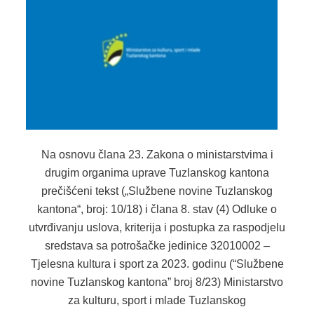
SPORT
INFORMACIJE
SPORTSKI SAVEZI
DOKUMENTI
OSTALO
Na osnovu člana 23. Zakona o ministarstvima i
MLADI
drugim organima uprave Tuzlanskog kantona
INFORMACIJE
prečišćeni tekst („Službene novine Tuzlanskog
kantona“, broj: 10/18) i člana 8. stav (4) Odluke o
VIJEĆA MLADIH NA PODRUČJU TK
utvrđivanju uslova, kriterija i postupka za raspodjelu
sredstava sa potrošačke jedinice 32010002 –
OMLADINSKE ORGANIZACIJE
Tjelesna kultura i sport za 2023. godinu (“Službene
DOKUMENTI
novine Tuzlanskog kantona” broj 8/23) Ministarstvo
za kulturu, sport i mlade Tuzlanskog
OSTALO