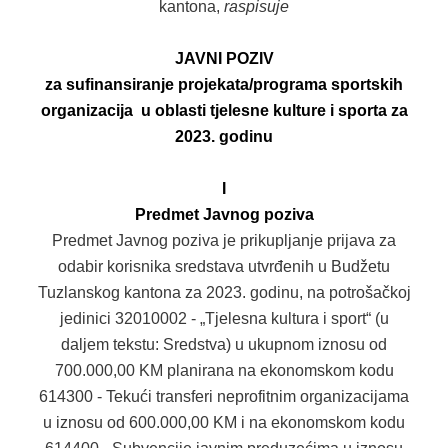
kantona,
raspisuje
DOKUMENTI
JAVNI POZIV
ZAKONI I PODZAKONSKI AKTI
za sufinansiranje projekata/programa sportskih
organizacija u oblasti tjelesne kulture i sporta za
OBRASCI
2023. godinu
JAVNE NABAVKE
I
OSTALO
Predmet Javnog poziva
Predmet Javnog poziva je prikupljanje prijava za
ZAŠTITA LIČNIH PODATKAKA
odabir korisnika sredstava utvrđenih u Budžetu
Tuzlanskog kantona za 2023. godinu, na potrošačkoj
SLOBODA PRISTUPA INFORMACIJAMA
jedinici 32010002 - „Tjelesna kultura i sport“ (u
daljem tekstu: Sredstva) u ukupnom iznosu od
ARHIVA
700.000,00 KM planirana na ekonomskom kodu
KULTURA
614300 - Tekući transferi neprofitnim organizacijama
u iznosu od 600.000,00 KM i na ekonomskom kodu
SPORT