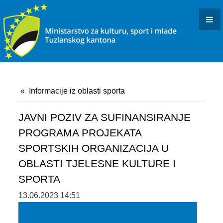
KONKURSI I JAVNI POZIVI
OBAVJEŠTENJA I REZULTATI
KULTURA
INFORMACIJE
Informacije iz oblasti sporta
USTANOVE I PREDUZEĆA KULTURE U RESORNOJ
NADLEŽNOSTI
JAVNI POZIV ZA SUFINANSIRANJE
PROGRAMA PROJEKATA
DOKUMENTI
SPORTSKIH ORGANIZACIJA U
ARHIVISTIČKI ISPIT
OBLASTI TJELESNE KULTURE I
SPORTA
BIBLIOTEČKI ISPIT
13.06.2023 14:51
OSTALO