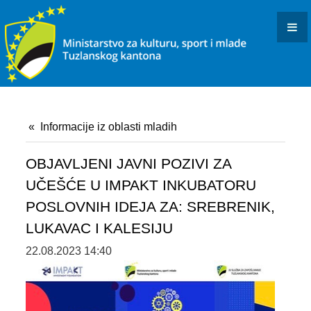
KONKURSI I JAVNI POZIVI
OBAVJEŠTENJA I REZULTATI
KULTURA
INFORMACIJE
Informacije iz oblasti mladih
USTANOVE I PREDUZEĆA KULTURE U RESORNOJ
NADLEŽNOSTI
OBJAVLJENI JAVNI POZIVI ZA
UČEŠĆE U IMPAKT INKUBATORU
DOKUMENTI
POSLOVNIH IDEJA ZA: SREBRENIK,
ARHIVISTIČKI ISPIT
LUKAVAC I KALESIJU
22.08.2023 14:40
BIBLIOTEČKI ISPIT
OSTALO