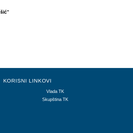
ušić“
KORISNI LINKOVI
Vlada TK
Skupština TK