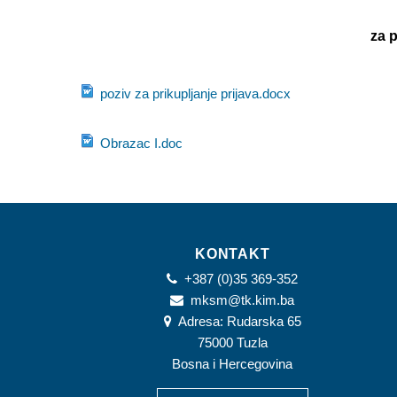
za p
poziv za prikupljanje prijava.docx
Obrazac I.doc
KONTAKT
+387 (0)35 369-352
mksm@tk.kim.ba
Adresa: Rudarska 65
75000 Tuzla
Bosna i Hercegovina