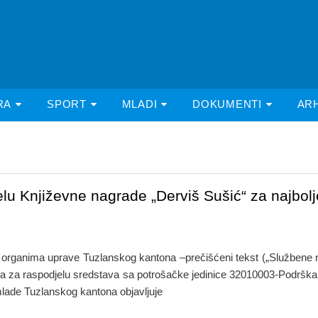
RA
SPORT
MLADI
DOKUMENTI
AR
elu Književne nagrade „Derviš Sušić“ za najbolj
organima uprave Tuzlanskog kantona –prečišćeni tekst („Službene nov
paka za raspodjelu sredstava sa potrošačke jedinice 32010003-Podrška u
 mlade Tuzlanskog kantona objavljuje