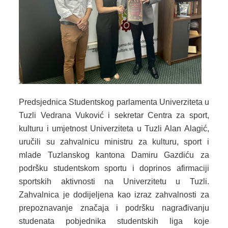
SPORT
INFORMACIJE
SPORTSKI SAVEZI
DOKUMENTI
OSTALO
Predsjednica Studentskog parlamenta Univerziteta u
MLADI
Tuzli Vedrana Vuković i sekretar Centra za sport,
kulturu i umjetnost Univerziteta u Tuzli Alan Alagić,
INFORMACIJE
uručili su zahvalnicu ministru za kulturu, sport i
mlade Tuzlanskog kantona Damiru Gazdiću za
VIJEĆA MLADIH NA PODRUČJU TK
podršku studentskom sportu i doprinos afirmaciji
OMLADINSKE ORGANIZACIJE
sportskih aktivnosti na Univerzitetu u Tuzli.
Zahvalnica je dodijeljena kao izraz zahvalnosti za
DOKUMENTI
prepoznavanje značaja i podršku nagrađivanju
studenata pobjednika studentskih liga koje
OSTALO