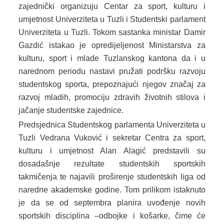
zajednički organizuju Centar za sport, kulturu i
DOKUMENTI
umjetnost Univerziteta u Tuzli i Studentski parlament
Univerziteta u Tuzli. Tokom sastanka ministar Damir
ZAKONI I PODZAKONSKI AKTI
Gazdić istakao je opredijeljenost Ministarstva za
kulturu, sport i mlade Tuzlanskog kantona da i u
OBRASCI
narednom periodu nastavi pružati podršku razvoju
studentskog sporta, prepoznajući njegov značaj za
JAVNE NABAVKE
razvoj mladih, promociju zdravih životnih stilova i
OSTALO
jačanje studentske zajednice.
Predsjednica Studentskog parlamenta Univerziteta u
ZAŠTITA LIČNIH PODATKAKA
Tuzli Vedrana Vuković i sekretar Centra za sport,
kulturu i umjetnost Alan Alagić predstavili su
SLOBODA PRISTUPA INFORMACIJAMA
dosadašnje rezultate studentskih sportskih
ARHIVA
takmičenja te najavili proširenje studentskih liga od
naredne akademske godine. Tom prilikom istaknuto
KULTURA
je da se od septembra planira uvođenje novih
sportskih disciplina –odbojke i košarke, čime će
SPORT