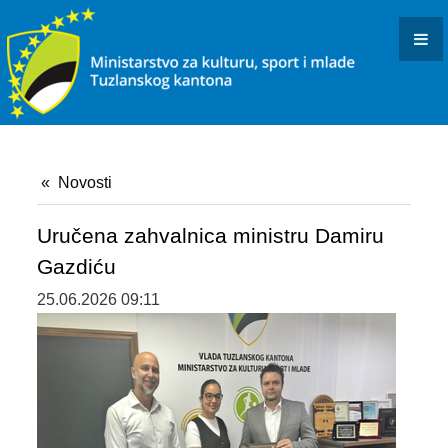
KONKURSI I JAVNI POZIVI
OBAVJEŠTENJA I REZULTATI
KULTURA
INFORMACIJE
Novosti
USTANOVE I PREDUZEĆA KULTURE U RESORNOJ
NADLEŽNOSTI
Uručena zahvalnica ministru Damiru
Gazdiću
DOKUMENTI
25.06.2026 09:11
ARHIVISTIČKI ISPIT
BIBLIOTEČKI ISPIT
OSTALO