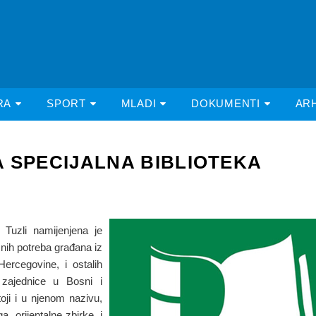
RA
SPORT
MLADI
DOKUMENTI
AR
 SPECIJALNA BIBLIOTEKA
 Tuzli namijenjena je
čnih potreba građana iz
Hercegovine, i ostalih
 zajednice u Bosni i
oji i u njenom nazivu,
a, orijentalne zbirke, i