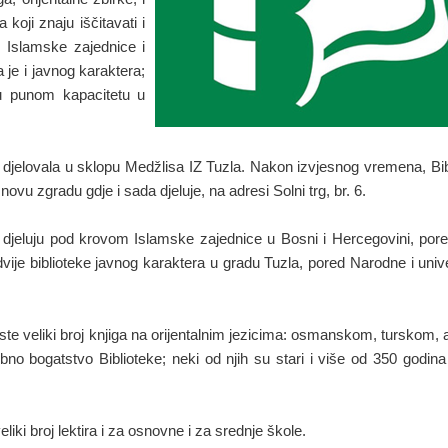
koji znaju iščitavati i
u Islamske zajednice i
 je i javnog karaktera;
 u punom kapacitetu u
e djelovala u sklopu Medžlisa IZ Tuzla. Nakon izvjesnog vremena, Bib
novu zgradu gdje i sada djeluje, na adresi Solni trg, br. 6.
oje djeluju pod krovom Islamske zajednice u Bosni i Hercegovini, po
vije biblioteke javnog karaktera u gradu Tuzla, pored Narodne i univ
este veliki broj knjiga na orijentalnim jezicima: osmanskom, turskom
bno bogatstvo Biblioteke; neki od njih su stari i više od 350 godina
iki broj lektira i za osnovne i za srednje škole.