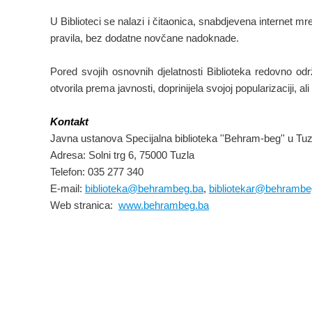
U Biblioteci se nalazi i čitaonica, snabdjevena internet m
pravila, bez dodatne novčane nadoknade.
Pored svojih osnovnih djelatnosti Biblioteka redovno odr
otvorila prema javnosti, doprinijela svojoj popularizaciji, a
Kontakt
Javna ustanova Specijalna biblioteka ''Behram-beg'' u Tuz
Adresa: Solni trg 6, 75000 Tuzla
Telefon: 035 277 340
E-mail:
biblioteka@behrambeg.ba
,
bibliotekar@behrambe
Web stranica:
www.behrambeg.ba