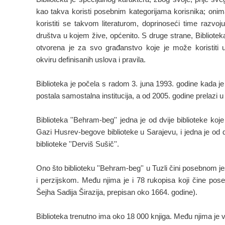
kao takva koristi posebnim kategorijama korisnika; onima 
koristiti se takvom literaturom, doprinoseći time razvoj
društva u kojem žive, općenito. S druge strane, Biblioteka
otvorena je za svo građanstvo koje je može koristiti
okviru definisanih uslova i pravila.
Biblioteka je počela s radom 3. juna 1993. godine kada j
postala samostalna institucija, a od 2005. godine prelazi u 
Biblioteka ''Behram-beg'' jedna je od dvije biblioteke k
Gazi Husrev-begove biblioteke u Sarajevu, i jedna je od d
biblioteke ''Derviš Sušič''.
Ono što biblioteku ''Behram-beg'' u Tuzli čini posebnom j
i perzijskom. Među njima je i 78 rukopisa koji čine pose
Šejha Sadija Širazija, prepisan oko 1664. godine).
Biblioteka trenutno ima oko 18 000 knjiga. Među njima je vel