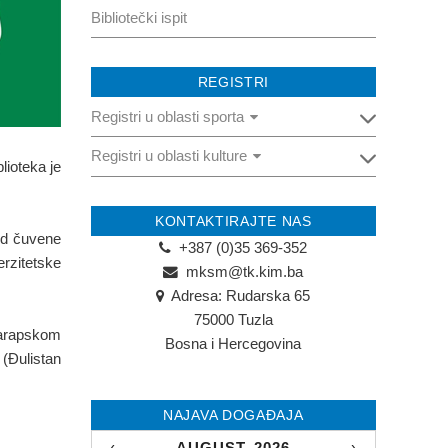
Bibliotečki ispit
REGISTRI
Registri u oblasti sporta
Registri u oblasti kulture
Registar pravnih osoba u oblasti sporta
lioteka je
Registar fizičkih osoba u oblasti sporta
Registar pravnih osoba u oblasti
kulture
KONTAKTIRAJTE NAS
red čuvene
+387 (0)35 369-352
Registar fizičkih osoba u oblasti kulture
erzitetske
mksm@tk.kim.ba
Adresa: Rudarska 65
75000 Tuzla
, arapskom
Bosna i Hercegovina
 (Đulistan
NAJAVA DOGAĐAJA
‹
AUGUST, 2026
›