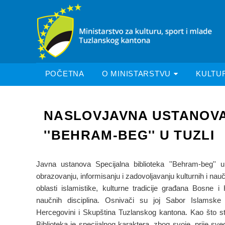
POČETNA
O MINISTARSTVU
KULTU
NASLOVJAVNA USTANOVA
''BEHRAM-BEG'' U TUZLI
Javna ustanova Specijalna biblioteka ''Behram-beg'' u
obrazovanju, informisanju i zadovoljavanju kulturnih i nau
oblasti islamistike, kulturne tradicije građana Bosne i 
naučnih disciplina. Osnivači su joj Sabor Islamske
Hercegovini i Skupština Tuzlanskog kantona. Kao što st
Biblioteka je specijalnog karaktera, zbog svoje, prije sveg