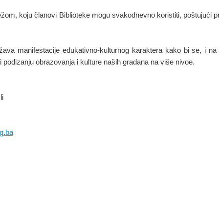
režom, koju članovi Biblioteke mogu svakodnevno koristiti, poštujući 
žava manifestacije edukativno-kulturnog karaktera kako bi se, i na 
li i podizanju obrazovanja i kulture naših građana na više nivoe.
li
g.ba