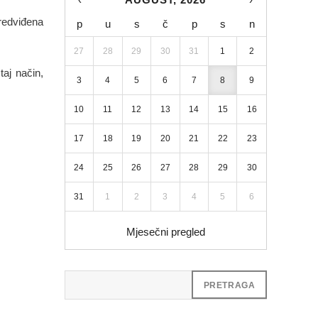
predviđena
p
u
s
č
p
s
n
27
28
29
30
31
1
2
taj način,
3
4
5
6
7
8
9
10
11
12
13
14
15
16
17
18
19
20
21
22
23
24
25
26
27
28
29
30
31
1
2
3
4
5
6
Mjesečni pregled