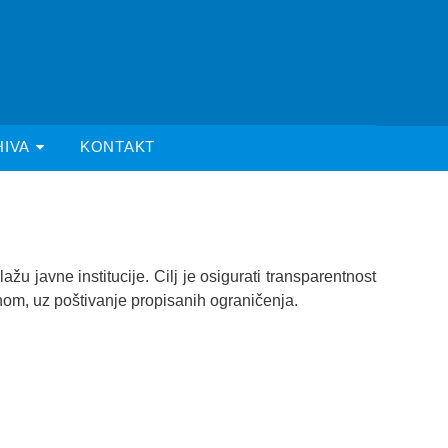
HIVA
KONTAKT
 javne institucije. Cilj je osigurati transparentnost
nom, uz poštivanje propisanih ograničenja.