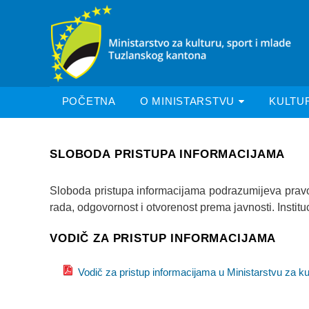
POČETNA
O MINISTARSTVU
KULTU
SLOBODA PRISTUPA INFORMACIJAMA
Sloboda pristupa informacijama podrazumijeva pravo s
rada, odgovornost i otvorenost prema javnosti. Insti
VODIČ ZA PRISTUP INFORMACIJAMA
Vodič za pristup informacijama u Ministarstvu za ku