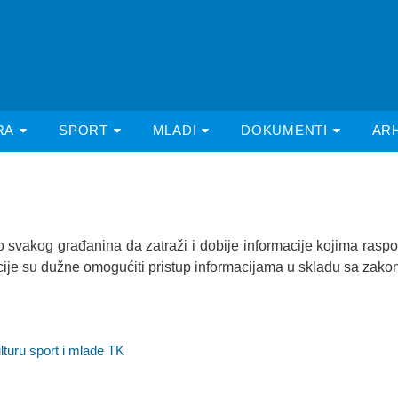
RA
SPORT
MLADI
DOKUMENTI
AR
vakog građanina da zatraži i dobije informacije kojima raspolažu
tucije su dužne omogućiti pristup informacijama u skladu sa zako
lturu sport i mlade TK