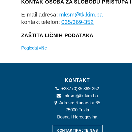
KONTAK OSOBA ZA SLOBODU PRISTUPA 
E-mail adresa:
mksm@tk.kim.ba
kontakt telefon:
035/369-352
ZAŠTITA LIČNIH PODATAKA
Pogledaj više
KONTAKT
+387 (0)35 369-352
mksm@tk.kim.ba
Adresa: Rudarska 65
75000 Tuzla
Bosna i Hercegovina
KONTAKTIRAJTE NAS