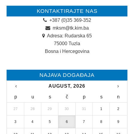
KONTAKTIRAJTE NAS
+387 (0)35 369-352
mksm@tk.kim.ba
Adresa: Rudarska 65
75000 Tuzla
Bosna i Hercegovina
NAJAVA DOGAĐAJA
‹
AUGUST, 2026
›
p
u
s
č
p
s
n
27
28
29
30
31
1
2
3
4
5
6
7
8
9