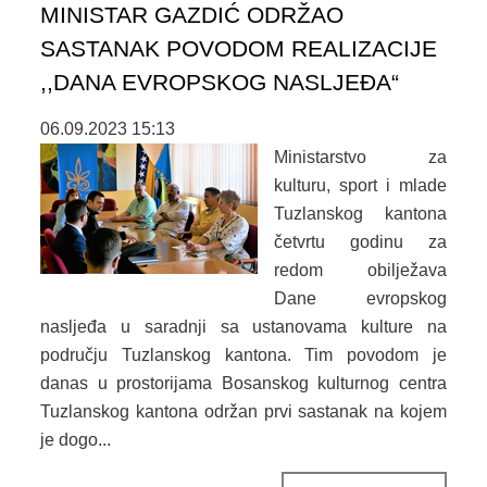
MINISTAR GAZDIĆ ODRŽAO
MLADI
SASTANAK POVODOM REALIZACIJE
,,DANA EVROPSKOG NASLJEĐA“
KONTAKT
06.09.2023 15:13
Ministarstvo za
kulturu, sport i mlade
Tuzlanskog kantona
četvrtu godinu za
redom obilježava
Dane evropskog
nasljeđa u saradnji sa ustanovama kulture na
području Tuzlanskog kantona. Tim povodom je
danas u prostorijama Bosanskog kulturnog centra
Tuzlanskog kantona održan prvi sastanak na kojem
je dogo...