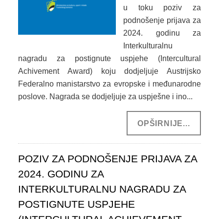
SPORT
u toku poziv za
podnošenje prijava za
INFORMACIJE
2024. godinu za
SPORTSKI SAVEZI
Interkulturalnu
nagradu za postignute uspjehe (Intercultural
DOKUMENTI
Achivement Award) koju dodjeljuje Austrijsko
Federalno manistarstvo za evropske i međunarodne
OSTALO
poslove. Nagrada se dodjeljuje za uspješne i ino...
MLADI
OPŠIRNIJE...
INFORMACIJE
VIJEĆA MLADIH NA PODRUČJU TK
POZIV ZA PODNOŠENJE PRIJAVA ZA
2024. GODINU ZA
OMLADINSKE ORGANIZACIJE
INTERKULTURALNU NAGRADU ZA
DOKUMENTI
POSTIGNUTE USPJEHE
OSTALO