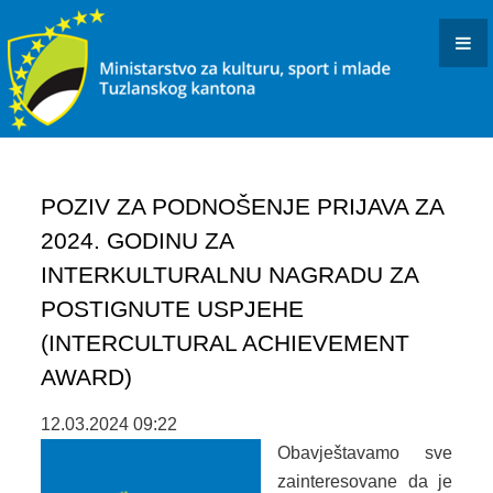
KONKURSI I JAVNI POZIVI
OBAVJEŠTENJA I REZULTATI
KULTURA
INFORMACIJE
POZIV ZA PODNOŠENJE PRIJAVA ZA
USTANOVE I PREDUZEĆA KULTURE U RESORNOJ
2024. GODINU ZA
NADLEŽNOSTI
INTERKULTURALNU NAGRADU ZA
DOKUMENTI
POSTIGNUTE USPJEHE
(INTERCULTURAL ACHIEVEMENT
ARHIVISTIČKI ISPIT
AWARD)
BIBLIOTEČKI ISPIT
12.03.2024 09:22
OSTALO
Obavještavamo sve
zainteresovane da je