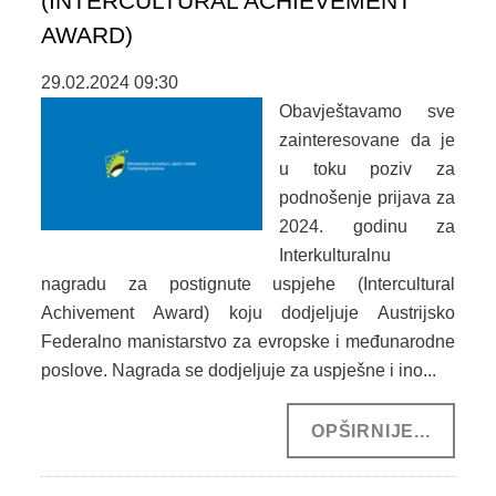
(INTERCULTURAL ACHIEVEMENT
AWARD)
DOKUMENTI
29.02.2024 09:30
ZAKONI I PODZAKONSKI AKTI
Obavještavamo sve
OBRASCI
zainteresovane da je
u toku poziv za
JAVNE NABAVKE
podnošenje prijava za
2024. godinu za
OSTALO
Interkulturalnu
nagradu za postignute uspjehe (Intercultural
ZAŠTITA LIČNIH PODATKAKA
Achivement Award) koju dodjeljuje Austrijsko
SLOBODA PRISTUPA INFORMACIJAMA
Federalno manistarstvo za evropske i međunarodne
poslove. Nagrada se dodjeljuje za uspješne i ino...
ARHIVA
OPŠIRNIJE...
KULTURA
SPORT