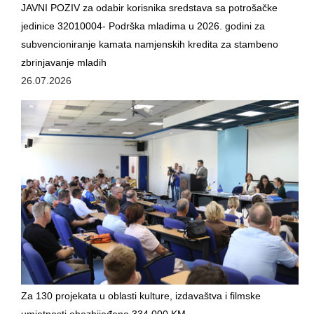
JAVNI POZIV za odabir korisnika sredstava sa potrošačke
jedinice 32010004- Podrška mladima u 2026. godini za
DOKUMENTI
subvencioniranje kamata namjenskih kredita za stambeno
ZAKONI I PODZAKONSKI AKTI
zbrinjavanje mladih
26.07.2026
OBRASCI
JAVNE NABAVKE
OSTALO
ZAŠTITA LIČNIH PODATKAKA
SLOBODA PRISTUPA INFORMACIJAMA
ARHIVA
KULTURA
Za 130 projekata u oblasti kulture, izdavaštva i filmske
SPORT
umjetnosti obezbijeđeno 334.000 KM