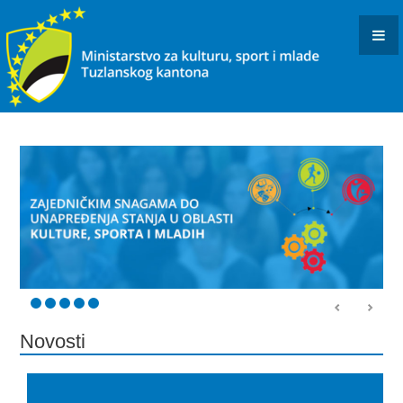
KONKURSI I JAVNI POZIVI
OBAVJEŠTENJA I REZULTATI
KULTURA
INFORMACIJE
USTANOVE I PREDUZEĆA KULTURE U RESORNOJ
NADLEŽNOSTI
DOKUMENTI
ARHIVISTIČKI ISPIT
BIBLIOTEČKI ISPIT
Novosti
OSTALO