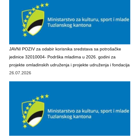
SPORT
INFORMACIJE
SPORTSKI SAVEZI
DOKUMENTI
JAVNI POZIV za odabir korisnika sredstava sa potrošačke
OSTALO
jedinice 32010004- Podrška mladima u 2026. godini za
projekte omladinskih udruženja i projekte udruženja i fondacija
MLADI
26.07.2026
INFORMACIJE
VIJEĆA MLADIH NA PODRUČJU TK
OMLADINSKE ORGANIZACIJE
DOKUMENTI
OSTALO