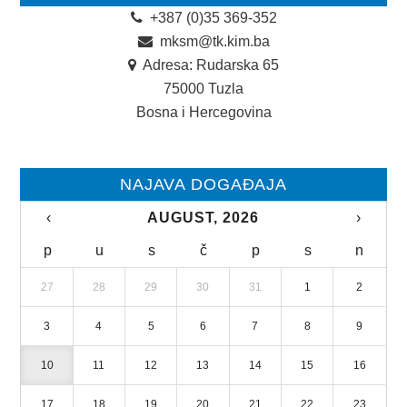
+387 (0)35 369-352
mksm@tk.kim.ba
Adresa: Rudarska 65
75000 Tuzla
Bosna i Hercegovina
NAJAVA DOGAĐAJA
‹
AUGUST, 2026
›
p
u
s
č
p
s
n
27
28
29
30
31
1
2
3
4
5
6
7
8
9
10
11
12
13
14
15
16
17
18
19
20
21
22
23