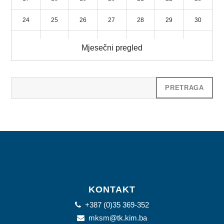
24
25
26
27
28
29
30
31
1
2
3
4
5
6
Mjesečni pregled
KONTAKT
+387 (0)35 369-352
mksm@tk.kim.ba