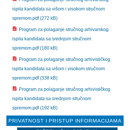
SPORT
ispita kandidata sa višom i visokom stručnom
INFORMACIJE
spremom.pdf (272 kB)
SPORTSKI SAVEZI
Program za polaganje stručnog arhivarskog
ispita kandidata sa srednjom stručnom
DOKUMENTI
spremom.pdf (180 kB)
OSTALO
Program za polaganje stručnog arhivističkog
MLADI
ispita kandidata sa višom i visokom stručnom
INFORMACIJE
spremom.pdf (338 kB)
Program za polaganje stručnog arhivističkog
VIJEĆA MLADIH NA PODRUČJU TK
ispita kandidata sa srednjom stručnom
OMLADINSKE ORGANIZACIJE
spremom.pdf (192 kB)
DOKUMENTI
PRIVATNOST I PRISTUP INFORMACIJAMA
OSTALO