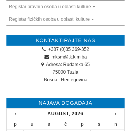
Registar pravnih osoba u oblasti kulture
MLADI
Registar fizičkih osoba u oblasti kulture
KONTAKT
KONTAKTIRAJTE NAS
+387 (0)35 369-352
mksm@tk.kim.ba
Adresa: Rudarska 65
75000 Tuzla
Bosna i Hercegovina
NAJAVA DOGAĐAJA
‹
AUGUST, 2026
›
p
u
s
č
p
s
n