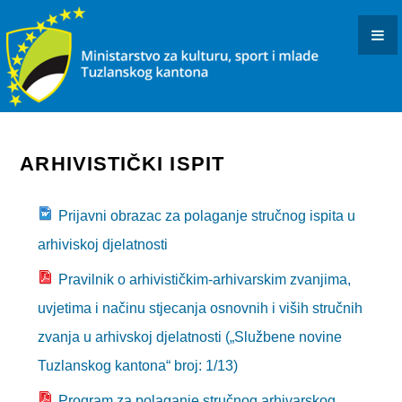
KONKURSI I JAVNI POZIVI
OBAVJEŠTENJA I REZULTATI
KULTURA
INFORMACIJE
ARHIVISTIČKI ISPIT
USTANOVE I PREDUZEĆA KULTURE U RESORNOJ
NADLEŽNOSTI
Prijavni obrazac za polaganje stručnog ispita u
arhiviskoj djelatnosti
DOKUMENTI
Pravilnik o arhivističkim-arhivarskim zvanjima,
ARHIVISTIČKI ISPIT
uvjetima i načinu stjecanja osnovnih i viših stručnih
BIBLIOTEČKI ISPIT
zvanja u arhivskoj djelatnosti („Službene novine
OSTALO
Tuzlanskog kantona“ broj: 1/13)
Program za polaganje stručnog arhivarskog