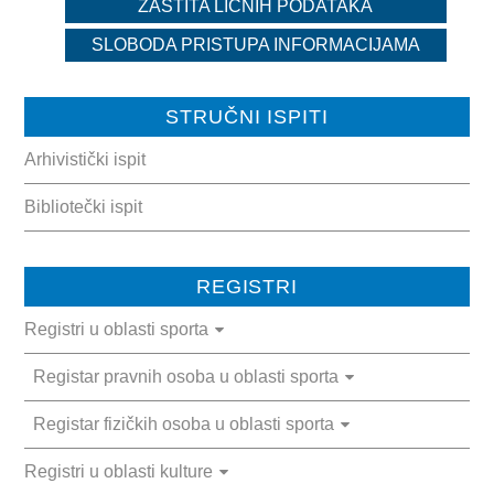
ZAŠTITA LIČNIH PODATAKA
DOKUMENTI
SLOBODA PRISTUPA INFORMACIJAMA
ZAKONI I PODZAKONSKI AKTI
STRUČNI ISPITI
OBRASCI
Arhivistički ispit
JAVNE NABAVKE
Bibliotečki ispit
OSTALO
REGISTRI
ZAŠTITA LIČNIH PODATKAKA
Registri u oblasti sporta
SLOBODA PRISTUPA INFORMACIJAMA
Registar pravnih osoba u oblasti sporta
ARHIVA
Registar fizičkih osoba u oblasti sporta
KULTURA
Registri u oblasti kulture
SPORT