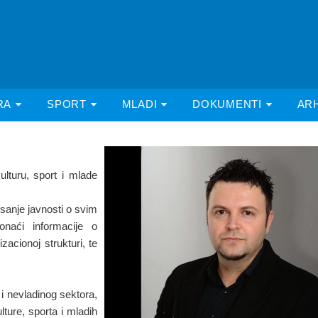
RA
SPORT
MLADI
DOKUMENTI
AR
lturu, sport i mlade
isanje javnosti o svim
onaći informacije o
zacionoj strukturi, te
i nevladinog sektora,
lture, sporta i mladih