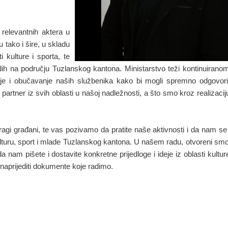
 relevantnih aktera u
 tako i šire, u skladu
kulture i sporta, te
dih na području Tuzlanskog kantona. Ministarstvo teži kontinuiran
nje i obučavanje naših službenika kako bi mogli spremno odgovori
rtner iz svih oblasti u našoj nadležnosti, a što smo kroz realizaciju 
gi građani, te vas pozivamo da pratite naše aktivnosti i da nam se
 kulturu, sport i mlade Tuzlanskog kantona. U našem radu, otvoreni sm
am pišete i dostavite konkretne prijedloge i ideje iz oblasti kulture
unaprijediti dokumente koje radimo.