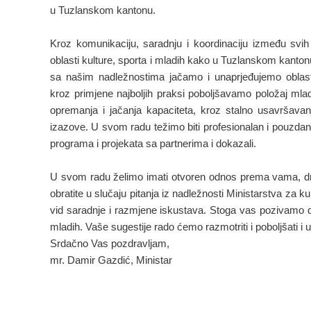
u Tuzlanskom kantonu.
Kroz komunikaciju, saradnju i koordinaciju između svih
oblasti kulture, sporta i mladih kako u Tuzlanskom kantonu
sa našim nadležnostima jačamo i unaprjeđujemo oblasti 
kroz primjene najboljih praksi poboljšavamo položaj mla
opremanja i jačanja kapaciteta, kroz stalno usavršava
izazove. U svom radu težimo biti profesionalan i pouzdan pa
programa i projekata sa partnerima i dokazali.
U svom radu želimo imati otvoren odnos prema vama, dra
obratite u slučaju pitanja iz nadležnosti Ministarstva za
vid saradnje i razmjene iskustava. Stoga vas pozivamo da n
mladih. Vaše sugestije rado ćemo razmotriti i poboljšati i 
Srdačno Vas pozdravljam,
mr. Damir Gazdić, Ministar