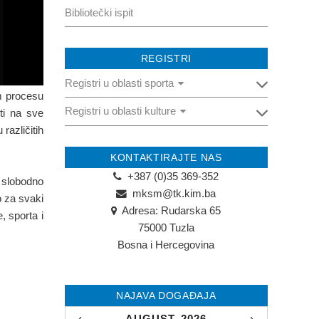
Bibliotečki ispit
REGISTRI
Registri u oblasti sporta
om procesu
Registri u oblasti kulture
Registar pravnih osoba u oblasti sporta
ti na sve
različitih
Registar fizičkih osoba u oblasti sporta
Registar pravnih osoba u oblasti
kulture
KONTAKTIRAJTE NAS
+387 (0)35 369-352
 slobodno
Registar fizičkih osoba u oblasti kulture
mksm@tk.kim.ba
o za svaki
Adresa: Rudarska 65
, sporta i
75000 Tuzla
Bosna i Hercegovina
NAJAVA DOGAĐAJA
‹
AUGUST, 2026
›