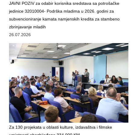
JAVNI POZIV za odabir korisnika sredstava sa potrošačke
jedinice 32010004- Podrška mladima u 2026. godini za
DOKUMENTI
subvencioniranje kamata namjenskih kredita za stambeno
ZAKONI I PODZAKONSKI AKTI
zbrinjavanje mladih
26.07.2026
OBRASCI
JAVNE NABAVKE
OSTALO
ZAŠTITA LIČNIH PODATKAKA
SLOBODA PRISTUPA INFORMACIJAMA
ARHIVA
KULTURA
Za 130 projekata u oblasti kulture, izdavaštva i filmske
SPORT
umjetnosti obezbijeđeno 334.000 KM