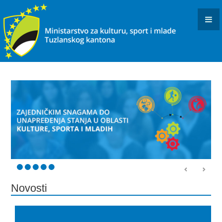
KONKURSI I JAVNI POZIVI
OBAVJEŠTENJA I REZULTATI
KULTURA
INFORMACIJE
USTANOVE I PREDUZEĆA KULTURE U RESORNOJ
NADLEŽNOSTI
DOKUMENTI
ARHIVISTIČKI ISPIT
BIBLIOTEČKI ISPIT
Novosti
OSTALO