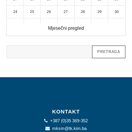
24
25
26
27
28
29
30
31
1
2
3
4
5
6
Mjesečni pregled
KONTAKT
+387 (0)35 369-352
mksm@tk.kim.ba