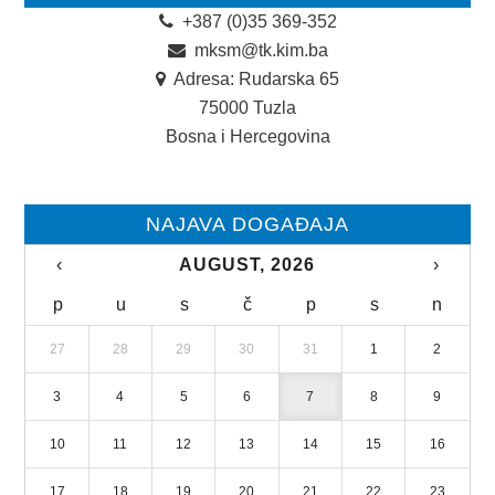
+387 (0)35 369-352
mksm@tk.kim.ba
Adresa: Rudarska 65
75000 Tuzla
Bosna i Hercegovina
NAJAVA DOGAĐAJA
‹
AUGUST, 2026
›
p
u
s
č
p
s
n
27
28
29
30
31
1
2
3
4
5
6
7
8
9
10
11
12
13
14
15
16
17
18
19
20
21
22
23