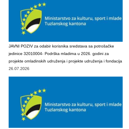
SPORT
INFORMACIJE
SPORTSKI SAVEZI
DOKUMENTI
JAVNI POZIV za odabir korisnika sredstava sa potrošačke
OSTALO
jedinice 32010004- Podrška mladima u 2026. godini za
projekte omladinskih udruženja i projekte udruženja i fondacija
MLADI
26.07.2026
INFORMACIJE
VIJEĆA MLADIH NA PODRUČJU TK
OMLADINSKE ORGANIZACIJE
DOKUMENTI
OSTALO