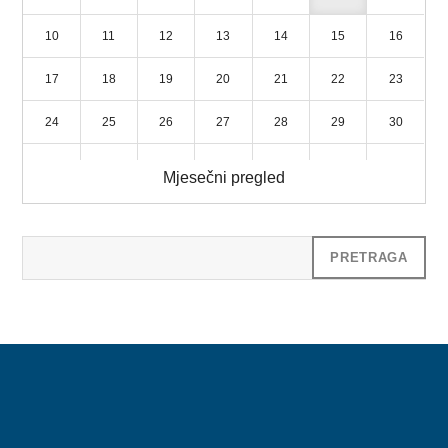
MLADI
10
11
12
13
14
15
16
KONTAKT
17
18
19
20
21
22
23
24
25
26
27
28
29
30
31
1
2
3
4
5
6
Mjesečni pregled