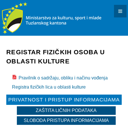
KONKURSI I JAVNI POZIVI
OBAVJEŠTENJA I REZULTATI
KULTURA
INFORMACIJE
REGISTAR FIZIČKIH OSOBA U
USTANOVE I PREDUZEĆA KULTURE U RESORNOJ
OBLASTI KULTURE
NADLEŽNOSTI
Pravilnik o sadržaju, obliku i načinu vođenja
DOKUMENTI
Registra fizičkih lica u oblasti kulture
ARHIVISTIČKI ISPIT
PRIVATNOST I PRISTUP INFORMACIJAMA
BIBLIOTEČKI ISPIT
ZAŠTITA LIČNIH PODATAKA
OSTALO
SLOBODA PRISTUPA INFORMACIJAMA