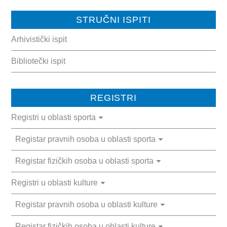
SPORT
STRUČNI ISPITI
INFORMACIJE
Arhivistički ispit
SPORTSKI SAVEZI
Bibliotečki ispit
DOKUMENTI
OSTALO
REGISTRI
MLADI
Registri u oblasti sporta
INFORMACIJE
Registar pravnih osoba u oblasti sporta
VIJEĆA MLADIH NA PODRUČJU TK
Registar fizičkih osoba u oblasti sporta
OMLADINSKE ORGANIZACIJE
Registri u oblasti kulture
DOKUMENTI
Registar pravnih osoba u oblasti kulture
OSTALO
Registar fizičkih osoba u oblasti kulture