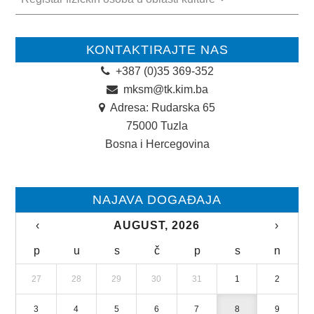
DOKUMENTI
KONTAKTIRAJTE NAS
ZAKONI I PODZAKONSKI AKTI
+387 (0)35 369-352
OBRASCI
mksm@tk.kim.ba
Adresa: Rudarska 65
JAVNE NABAVKE
75000 Tuzla
Bosna i Hercegovina
OSTALO
ZAŠTITA LIČNIH PODATKAKA
NAJAVA DOGAĐAJA
SLOBODA PRISTUPA INFORMACIJAMA
‹
AUGUST, 2026
›
ARHIVA
p
u
s
č
p
s
n
KULTURA
27
28
29
30
31
1
2
SPORT
3
4
5
6
7
8
9