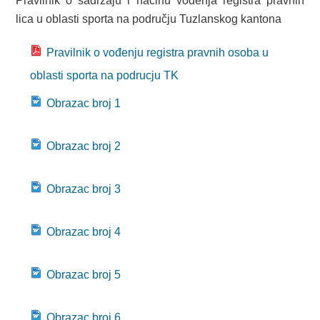
Pravilnik o sadržaju i načinu vođenja registra pravnih
SPORT
lica u oblasti sporta na području Tuzlanskog kantona
INFORMACIJE
Pravilnik o vođenju registra pravnih osoba u
SPORTSKI SAVEZI
oblasti sporta na podrucju TK
DOKUMENTI
Obrazac broj 1
OSTALO
Obrazac broj 2
MLADI
Obrazac broj 3
INFORMACIJE
VIJEĆA MLADIH NA PODRUČJU TK
Obrazac broj 4
OMLADINSKE ORGANIZACIJE
Obrazac broj 5
DOKUMENTI
OSTALO
Obrazac broj 6