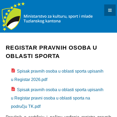
KONKURSI I JAVNI POZIVI
OBAVJEŠTENJA I REZULTATI
KULTURA
INFORMACIJE
REGISTAR PRAVNIH OSOBA U
USTANOVE I PREDUZEĆA KULTURE U RESORNOJ
OBLASTI SPORTA
NADLEŽNOSTI
Spisak pravnih osoba u oblasti sporta upisanih
DOKUMENTI
u Registar 2026.pdf
ARHIVISTIČKI ISPIT
Spisak pravnih osoba u oblasti sporta upisanih
BIBLIOTEČKI ISPIT
u Registar pravni osoba u oblasti sporta na
OSTALO
području TK.pdf