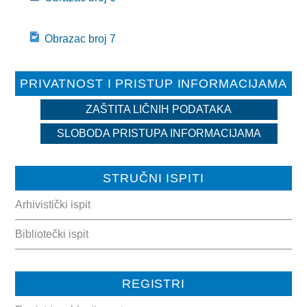
DOKUMENTI
Obrazac broj 7
ZAKONI I PODZAKONSKI AKTI
PRIVATNOST I PRISTUP INFORMACIJAMA
OBRASCI
ZAŠTITA LIČNIH PODATAKA
JAVNE NABAVKE
SLOBODA PRISTUPA INFORMACIJAMA
OSTALO
ZAŠTITA LIČNIH PODATKAKA
STRUČNI ISPITI
Arhivistički ispit
SLOBODA PRISTUPA INFORMACIJAMA
Bibliotečki ispit
ARHIVA
KULTURA
REGISTRI
SPORT