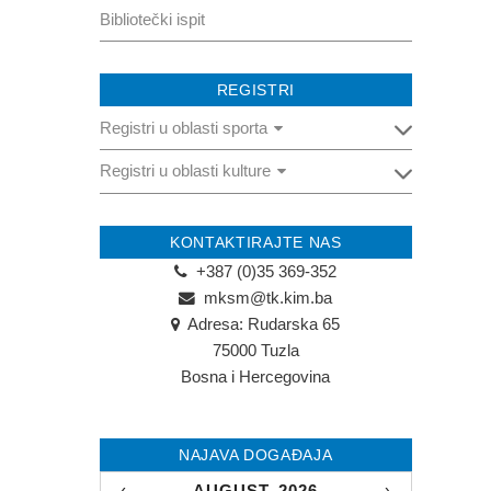
Bibliotečki ispit
REGISTRI
Registri u oblasti sporta
Registri u oblasti kulture
Registar pravnih osoba u oblasti sporta
Registar fizičkih osoba u oblasti sporta
Registar pravnih osoba u oblasti
kulture
KONTAKTIRAJTE NAS
+387 (0)35 369-352
Registar fizičkih osoba u oblasti kulture
mksm@tk.kim.ba
Adresa: Rudarska 65
75000 Tuzla
Bosna i Hercegovina
NAJAVA DOGAĐAJA
‹
AUGUST, 2026
›